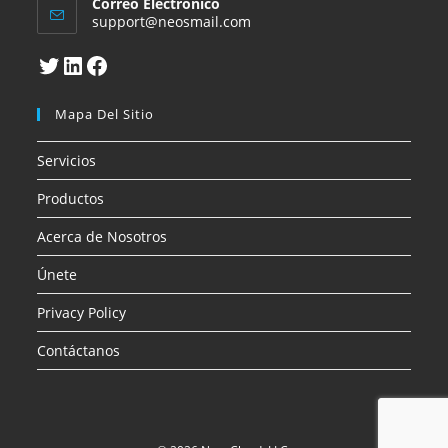
Correo Electronico
Se
support@neosmail.com
abre
en
Twitter
LinkedIn
Facebook
tu
aplicación
Mapa Del Sitio
Servicios
Productos
Acerca de Nosotros
Únete
Privacy Policy
Contáctanos